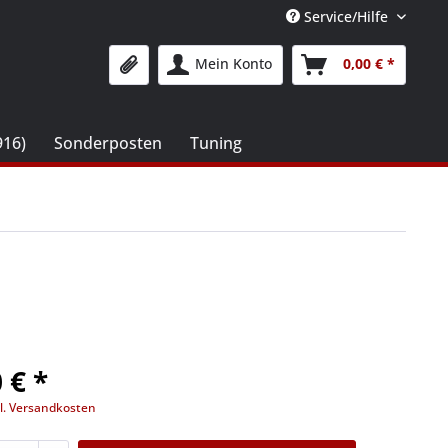
Service/Hilfe
Mein Konto
0,00 € *
916)
Sonderposten
Tuning
 € *
l. Versandkosten