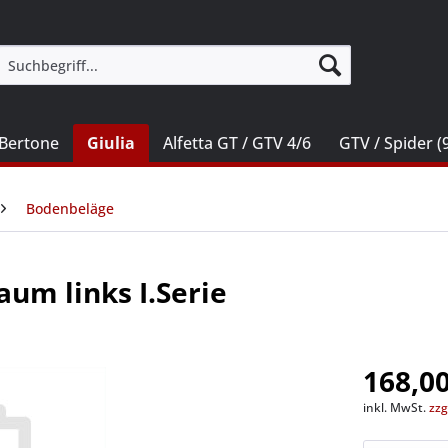
Bertone
Giulia
Alfetta GT / GTV 4/6
GTV / Spider (
Bodenbeläge
um links I.Serie
168,00
inkl. MwSt.
zzg