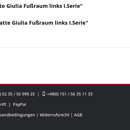
Giulia Fußraum links I.Serie"
te Giulia Fußraum links I.Serie"
 52 35 / 50 999 25
|
+49(0) 151 / 56 35 11 33
rift
|
PayPal
sandbedingungen
Widerrufsrecht
AGB