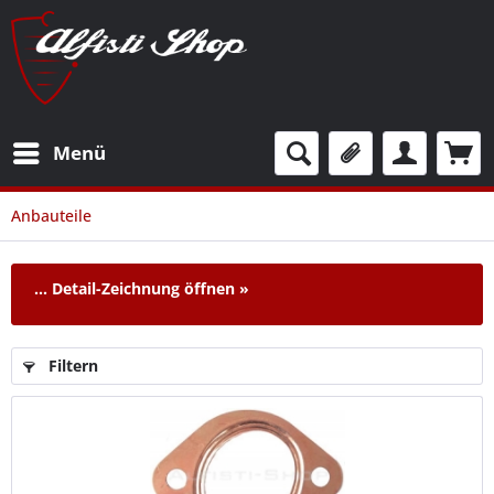
Menü
Anbauteile
...
Detail-Zeichnung öffnen »
Filtern