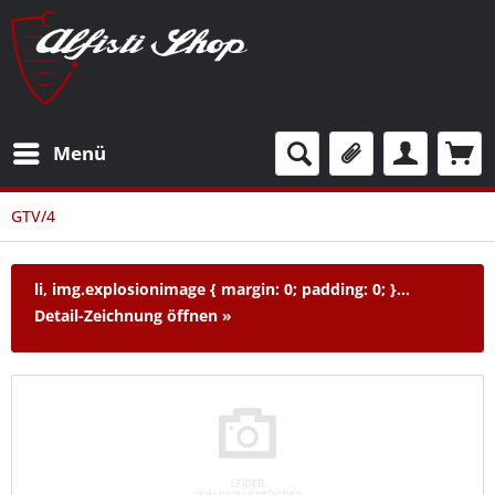
Menü
GTV/4
li, img.explosionimage { margin: 0; padding: 0; }...
Detail-Zeichnung öffnen »