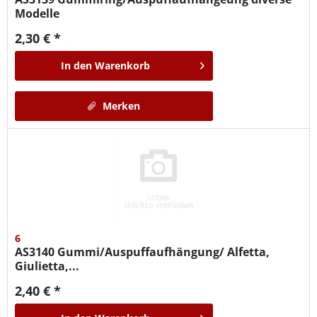
Modelle
2,30 € *
In den
Warenkorb
Merken
6
AS3140
Gummi/Auspuffaufhängung/ Alfetta,
Giulietta,...
2,40 € *