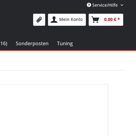
Service/Hilfe
Mein Konto
0,00 € *
916)
Sonderposten
Tuning