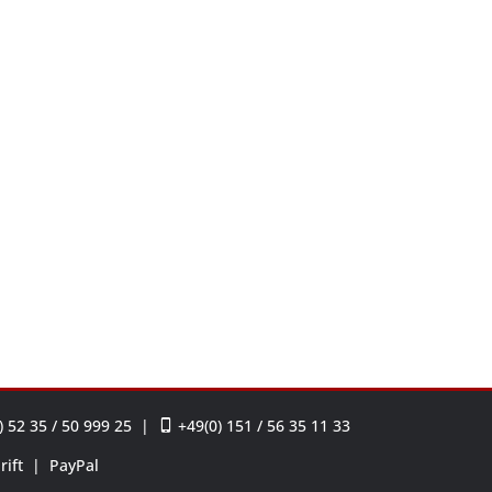
 52 35 / 50 999 25
|
+49(0) 151 / 56 35 11 33
rift
|
PayPal