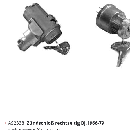
AS2338
Zündschloß rechtseitig Bj.1966-79
1
auch passend für GT 66-78