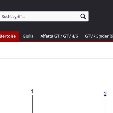
Bertone
Giulia
Alfetta GT / GTV 4/6
GTV / Spider (