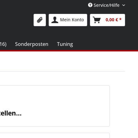
Service/Hilfe
Mein Konto
0,00 € *
16)
Sonderposten
Tuning
llen...