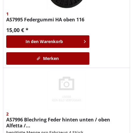
1
AS7995
Federgummi HA oben 116
15,00 € *
In den
Warenkorb
Merken
2
AS7996
Blechring Feder hinten unten / oben
Alfetta /...
benötigte Menge pro Fahrzeug 4 Stück