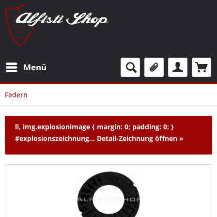
Menü
Federn
li, img.explosionimage { margin: 0; padding: 0; }
#explosionszeichnung...
Detail-Zeichnung öffnen »