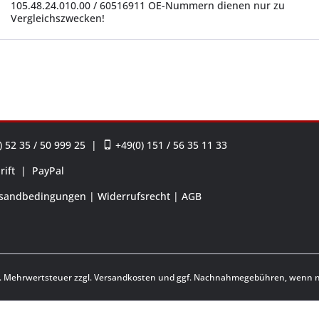
105.48.24.010.00 / 60516911 OE-Nummern dienen nur zu
Vergleichszwecken!
 52 35 / 50 999 25
|
+49(0) 151 / 56 35 11 33
rift
|
PayPal
sandbedingungen
Widerrufsrecht
AGB
zl. Mehrwertsteuer zzgl.
Versandkosten
und ggf. Nachnahmegebühren, wenn ni