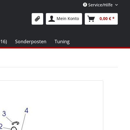
Service/Hilfe
Mein Konto
0,00 € *
916)
Sonderposten
Tuning