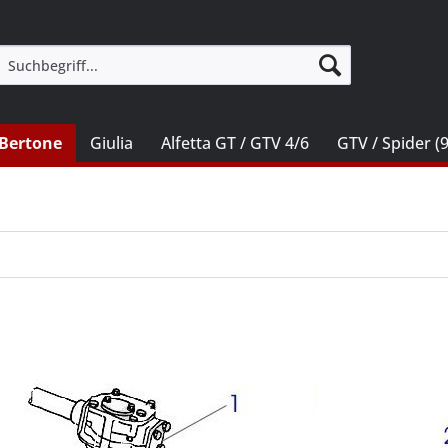
Bertone
Giulia
Alfetta GT / GTV 4/6
GTV / Spider (