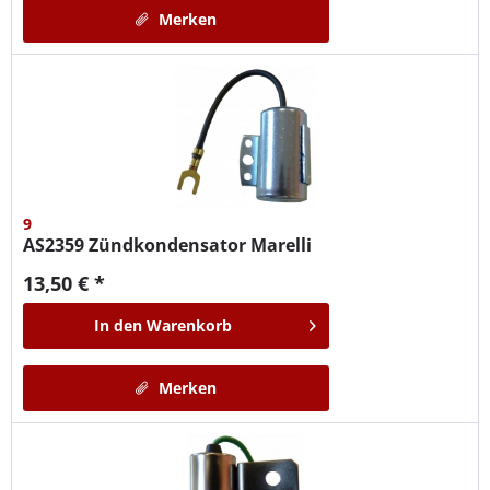
Merken
9
AS2359
Zündkondensator Marelli
13,50 € *
In den
Warenkorb
Merken