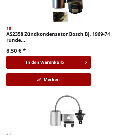
10
AS2358
Zündkondensator Bosch Bj. 1969-74
runde...
8,50 € *
In den
Warenkorb
Merken