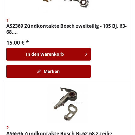
1
AS2369
Zündkontakte Bosch zweiteilig - 105 Bj. 63-
68,...
15,00 € *
In den
Warenkorb
Merken
2
AS6536
Zündkontakte Bosch Bj.62-68 2-teilig