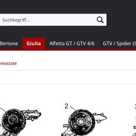
Bertone
Giulia
Alfetta GT / GTV 4/6
GTV / Spider (
rmostate