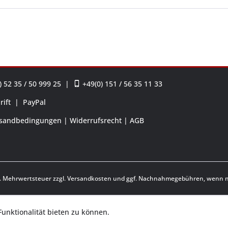
 52 35 / 50 999 25
|
+49(0) 151 / 56 35 11 33
rift
|
PayPal
sandbedingungen
Widerrufsrecht
AGB
zl. Mehrwertsteuer zzgl.
Versandkosten
und ggf. Nachnahmegebühren, wenn ni
unktionalität bieten zu können.