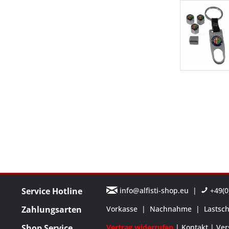
Service Hotline
info@alfisti-shop.eu
|
+49(0)
Zahlungsarten
Vorkasse
|
Nachnahme
|
Lastsch
Shop Service
Vertrag widerrufen
Kontakt
Ver