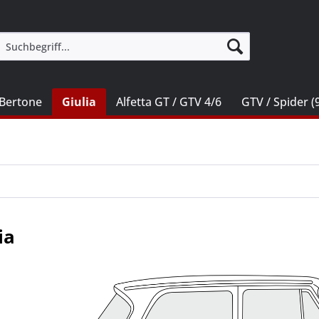
Bertone
Giulia
Alfetta GT / GTV 4/6
GTV / Spider (
ia