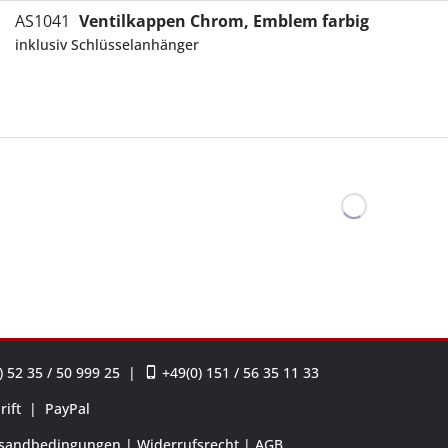
AS1041
Ventilkappen Chrom, Emblem farbig
inklusiv Schlüsselanhänger
 52 35 / 50 999 25
|
+49(0) 151 / 56 35 11 33
rift
|
PayPal
sandbedingungen
Widerrufsrecht
AGB