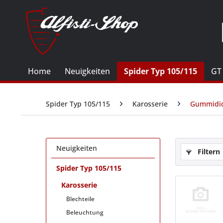
Home
Neuigkeiten
Spider Typ 105/115
GT
Spider Typ 105/115
Karosserie
Gummidi
Neuigkeiten
Filtern
Spider Typ 105/115
Karosserie
Blechteile
Beleuchtung