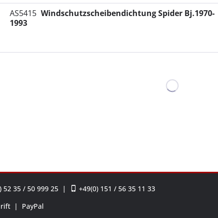
AS5415
Windschutzscheibendichtung Spider Bj.1970-
1993
 52 35 / 50 999 25
|
+49(0) 151 / 56 35 11 33
rift
|
PayPal