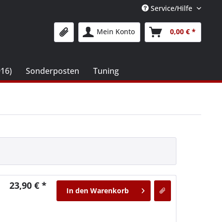
Service/Hilfe
Mein Konto
0,00 € *
916)
Sonderposten
Tuning
23,90 € *
In den
Warenkorb