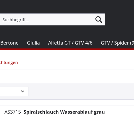
 Bertone
Giulia
Alfetta GT / GTV 4/6
GTV / Spider (
chtungen
AS3715
Spiralschlauch Wasserablauf grau