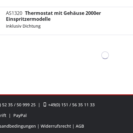
AS1320
Thermostat mit Gehäuse 2000er
Einspritzermodelle
inklusiv Dichtung
 52 35 / 50 999 25
|
+49(0) 151 / 56 35 11 33
rift
|
PayPal
sandbedingungen
Widerrufsrecht
AGB