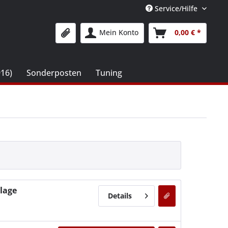
Service/Hilfe
Mein Konto
0,00 € *
916)
Sonderposten
Tuning
lage
Details