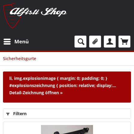
Menü
Sicherheitsgurte
li, img.explosionimage { margin: 0; padding: 0; }
#explosionszeichnung { position: relative; display:...
Detail-Zeichnung öffnen »
Filtern