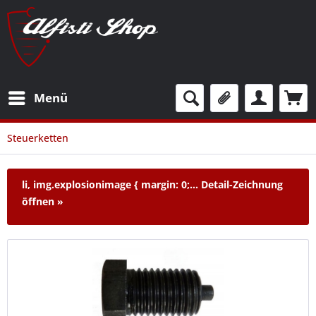
Menü
Steuerketten
li, img.explosionimage { margin: 0;...
Detail-Zeichnung
öffnen »