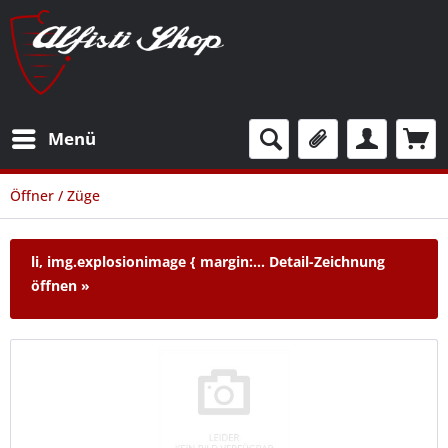
Menü
Öffner / Züge
li, img.explosionimage { margin:...
Detail-Zeichnung
öffnen »