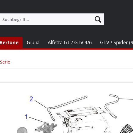
Bertone
Giulia
Alfetta GT / GTV 4/6
GTV / Spider (
Serie