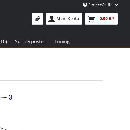
Service/Hilfe
Mein Konto
0,00 € *
916)
Sonderposten
Tuning