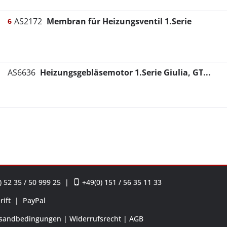
AS2172
Membran für Heizungsventil 1.Serie
6
AS6636
Heizungsgebläsemotor 1.Serie Giulia, GT...
 52 35 / 50 999 25
|
+49(0) 151 / 56 35 11 33
rift
|
PayPal
sandbedingungen
Widerrufsrecht
AGB