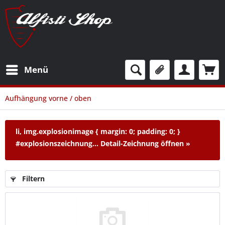
Menü
Aufhängung vorne / oben
li, img.explosionimage { margin: 0; padding: 0; }
#explosionszeichnung...
Detail-Zeichnung öffnen »
Filtern