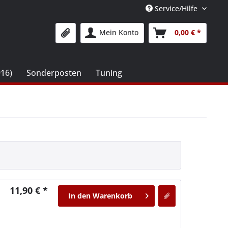
Service/Hilfe
Mein Konto
0,00 € *
916)
Sonderposten
Tuning
11,90 € *
In den
Warenkorb