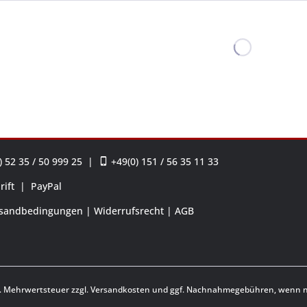
 52 35 / 50 999 25
|
+49(0) 151 / 56 35 11 33
rift
|
PayPal
sandbedingungen
Widerrufsrecht
AGB
zl. Mehrwertsteuer zzgl.
Versandkosten
und ggf. Nachnahmegebühren, wenn ni