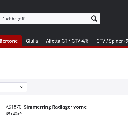
Bertone
Giulia
Alfetta GT / GTV 4/6
GTV / Spider (
AS1870
Simmerring Radlager vorne
65x40x9