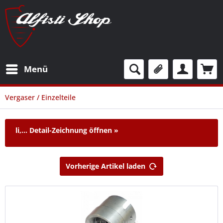
Menü
Vergaser / Einzelteile
li,...
Detail-Zeichnung öffnen »
Vorherige Artikel laden