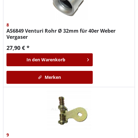
8
AS6849
Venturi Rohr Ø 32mm für 40er Weber
Vergaser
27,90 € *
In den
Warenkorb
Merken
9