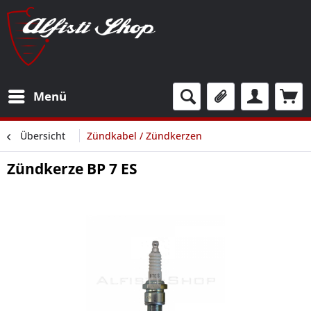
Menü
Übersicht
Zündkabel / Zündkerzen
Zündkerze BP 7 ES