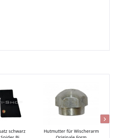
atz schwarz
Hutmutter für Wischerarm
Zündkabe
Spider Bj....
Originale Form
The