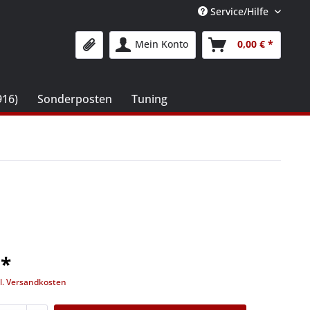
Service/Hilfe
Mein Konto
0,00 € *
916)
Sonderposten
Tuning
 *
l. Versandkosten