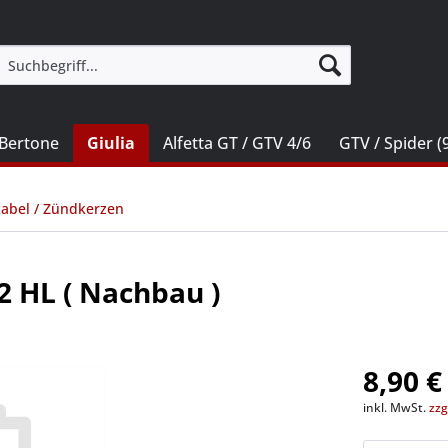
Bertone
Giulia
Alfetta GT / GTV 4/6
GTV / Spider (
abel / Zündkerzen
 HL ( Nachbau )
8,90 €
inkl. MwSt.
zzg