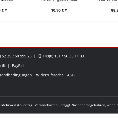
 € *
10,90 € *
88,
 52 35 / 50 999 25
|
+49(0) 151 / 56 35 11 33
rift
|
PayPal
sandbedingungen
Widerrufsrecht
AGB
zl. Mehrwertsteuer zzgl.
Versandkosten
und ggf. Nachnahmegebühren, wenn ni